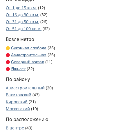
От 1 до 15 кв.м.
(12)
От 16 до 30 кв.м.
(32)
От 31 до 50 кв.м.
(26)
От 51 до 100 кв.м.
(62)
От 101 до 250 кв.м.
(61)
Возле метро
От 251 до 2000 кв.м.
(45)
Суконная слобода
(35)
Авиастроительная
(26)
Северный вокзал
(11)
Яшьлек
(32)
Козья слобода
(33)
По району
Кремлевская
(8)
Авиастроительный
(20)
Площадь Габдуллы Тукая
(39)
Вахитовский
(43)
Аметьево
(8)
Кировский
(21)
Горки
(16)
Московский
(19)
Проспект Победы
(31)
Ново-Савиновский
(30)
Дубравная
(5)
По расположению
Приволжский
(30)
В центре
(43)
Советский
(60)