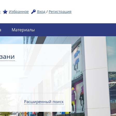
е
Избранное
Вход
/
Регистрация
а
Материалы
азани
Расширенный поиск