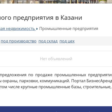
го предприятия в Казани
ая недвижимость
Промышленные предприятия
»
:
под производство
под склад
под цех
Нет объявлений
 предложения по продаже промышленных предприятий 
ы охраны, парковки, коммуникаций. Портал БизнесАренд
 том числе крупные промышленные базы, строительные,